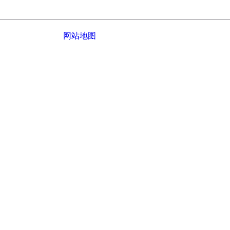
网站地图
© 2022-
2026 江西鑫派园林古建工