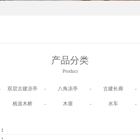
产品分类
Product
-
双层古建凉亭
-
八角凉亭
-
古建长廊
-
栈道木桥
-
木屋
-
水车
-
：
：