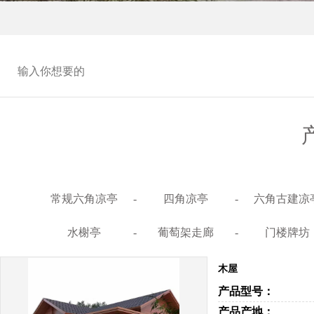
常规六角凉亭
-
四角凉亭
-
六角古建凉
水榭亭
-
葡萄架走廊
-
门楼牌坊
木屋
产品型号：
产品产地：