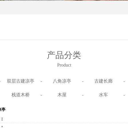
产品分类
Product
-
双层古建凉亭
-
八角凉亭
-
古建长廊
-
栈道木桥
-
木屋
-
水车
-
凉亭
：
：