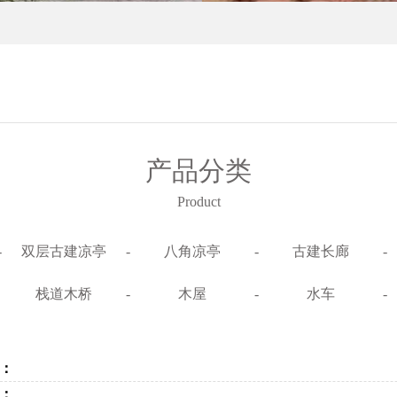
产品分类
Product
-
双层古建凉亭
-
八角凉亭
-
古建长廊
-
栈道木桥
-
木屋
-
水车
-
：
：