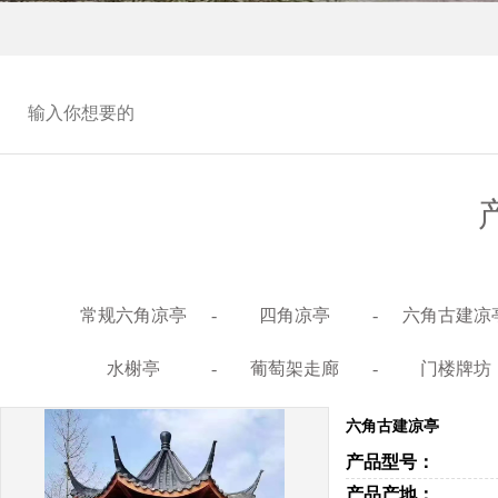
常规六角凉亭
-
四角凉亭
-
六角古建凉
水榭亭
-
葡萄架走廊
-
门楼牌坊
六角古建凉亭
产品型号：
产品产地：