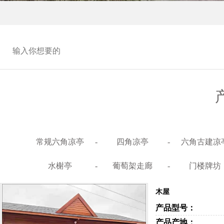
常规六角凉亭
-
四角凉亭
-
六角古建凉
水榭亭
-
葡萄架走廊
-
门楼牌坊
木屋
产品型号：
产品产地：